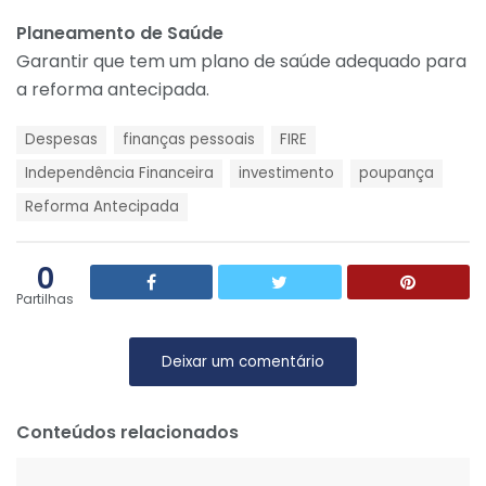
Planeamento de Saúde
Garantir que tem um plano de saúde adequado para
a reforma antecipada.
T
Despesas
finanças pessoais
FIRE
a
g
Independência Financeira
investimento
poupança
s
Reforma Antecipada
:
0
Partilhas
Deixar um comentário
Conteúdos relacionados