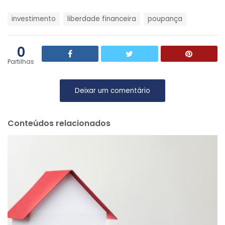
T
investimento
liberdade financeira
poupança
a
g
s
0
:
Partilhas
Deixar um comentário
Conteúdos relacionados