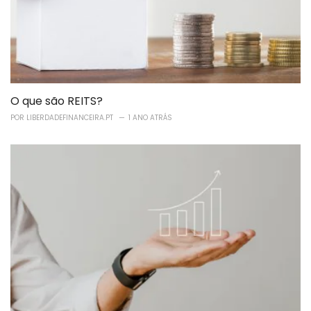
O que são REITS?
POR
LIBERDADEFINANCEIRA.PT
1 ANO ATRÁS